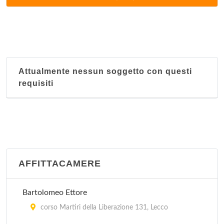
via XX Settembre 19, Bellano
Allo Scalo
via per Taceno 11, Bellano
Attualmente nessun soggetto con questi
requisiti
Alpino
via Italia 50, Casargo
Alveare Alpino
via del Ram 1, Mandello del Lario
AFFITTACAMERE
Arrigoni
via Roma 60, Bulciago
Bartolomeo Ettore
corso Martiri della Liberazione 131, Lecco
Aurora