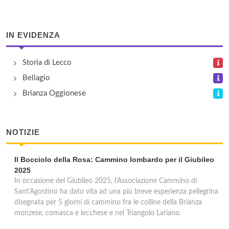
Bellano
località Raccolio Artesso , Bellano
IN EVIDENZA
Bocca di Biandino
Storia di Lecco
località Bocca di Biandino , Introbio
Bellagio
Brioschi
Brianza Oggionese
località Vetta del Grignone , Pasturo
NOTIZIE
Cai Lecco
località Piani di Bobbio , Barzio
Il Bocciolo della Rosa: Cammino lombardo per il Giubileo
2025
Capanna Alpinisti Monzesi
In occasione del Giubileo 2025, l’Associazione Cammino di
Sant’Agostino ha dato vita ad una più breve esperienza pellegrina
località Erna al Resegone , Lecco
disegnata per 5 giorni di cammino fra le colline della Brianza
monzese, comasca e lecchese e nel Triangolo Lariano.