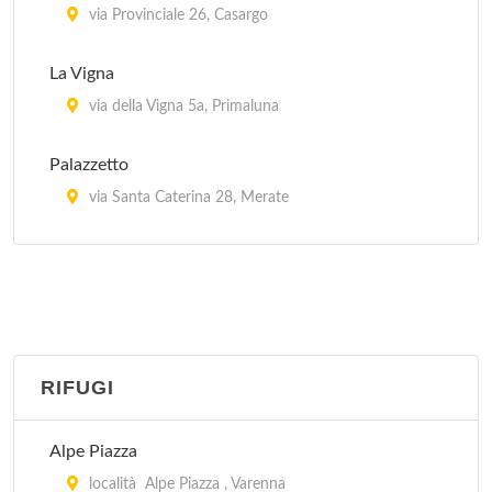
via Provinciale 26, Casargo
La Vigna
via della Vigna 5a, Primaluna
Palazzetto
via Santa Caterina 28, Merate
Valvaron
via Caduti di guerra 6, Tremenico
RIFUGI
Alpe Piazza
località Alpe Piazza , Varenna