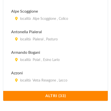
Alpe Scoggione
località Alpe Scoggione , Colico
Antonella Pialeral
località Pialeral , Pasturo
Armando Bogani
località Poiat , Esino Lario
Azzoni
località Vetta Resegone , Lecco
Baitello dell'Amicizia
ALTRI (33)
località Monte Croce , Esino Lario