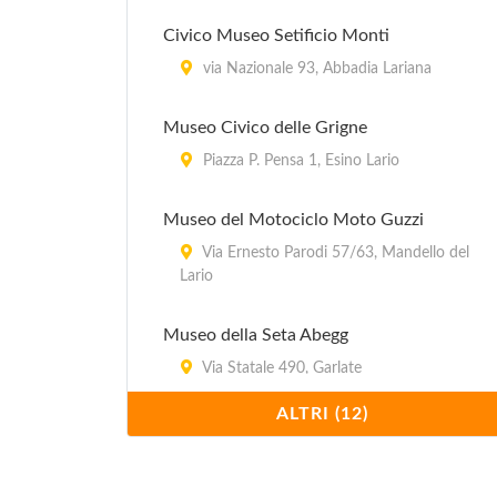
Civico Museo Setificio Monti
via Nazionale 93, Abbadia Lariana
Museo Civico delle Grigne
Piazza P. Pensa 1, Esino Lario
Museo del Motociclo Moto Guzzi
Via Ernesto Parodi 57/63, Mandello del
Lario
Museo della Seta Abegg
Via Statale 490, Garlate
ALTRI (12)
Museo di Storia Naturale Don
Michelangelo Ambrosioni
Via Collegio Manzoni 45, Merate