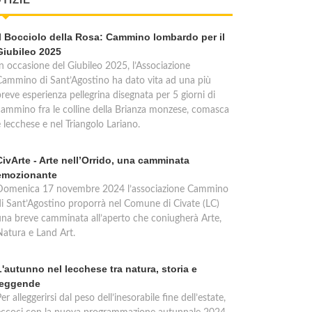
Il Bocciolo della Rosa: Cammino lombardo per il
Giubileo 2025
In occasione del Giubileo 2025, l’Associazione
Cammino di Sant’Agostino ha dato vita ad una più
reve esperienza pellegrina disegnata per 5 giorni di
cammino fra le colline della Brianza monzese, comasca
 lecchese e nel Triangolo Lariano.
CivArte - Arte nell’Orrido, una camminata
emozionante
Domenica 17 novembre 2024 l’associazione Cammino
di Sant’Agostino proporrà nel Comune di Civate (LC)
una breve camminata all’aperto che coniugherà Arte,
Natura e Land Art.
L'autunno nel lecchese tra natura, storia e
leggende
er alleggerirsi dal peso dell’inesorabile fine dell’estate,