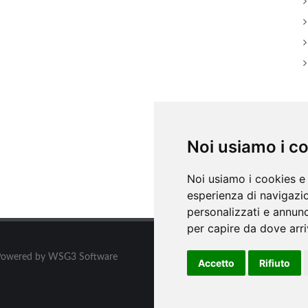
A
Noi usiamo i c
Noi usiamo i cookies e 
esperienza di navigazio
personalizzati e annunci
per capire da dove arriv
ati. Powered by WSG3 Software
Accetto
Rifiuto