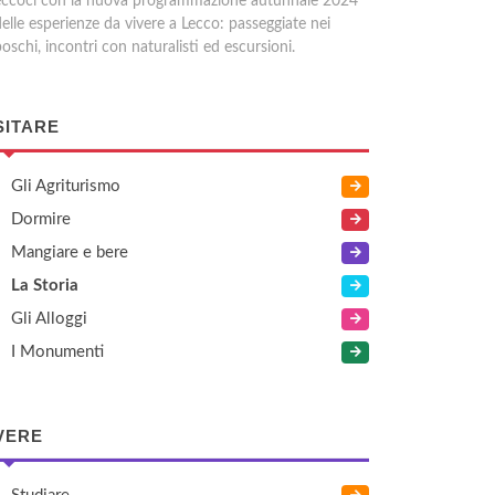
eccoci con la nuova programmazione autunnale 2024
elle esperienze da vivere a Lecco: passeggiate nei
oschi, incontri con naturalisti ed escursioni.
SITARE
Gli Agriturismo
Dormire
Mangiare e bere
La Storia
Gli Alloggi
I Monumenti
VERE