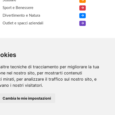
Studiare
Sport e Benessere
Divertimento e Natura
Outlet e spacci aziendali
LTRO
ookies
Numeri Utili
altre tecniche di tracciamento per migliorare la tua
ne nel nostro sito, per mostrarti contenuti
 mirati, per analizzare il traffico sul nostro sito, e
ano i nostri visitatori.
Cambia le mie impostazioni
Informazioni
/
Contatti
/
Sitemap