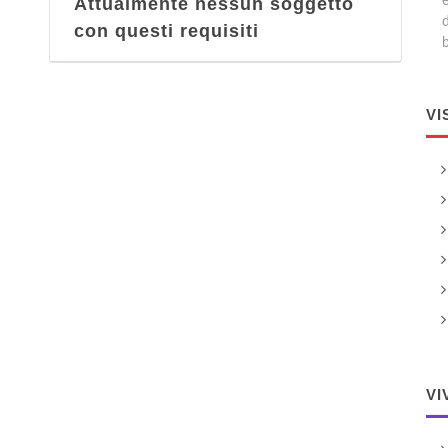
Attualmente nessun soggetto
d
con questi requisiti
b
VI
VI