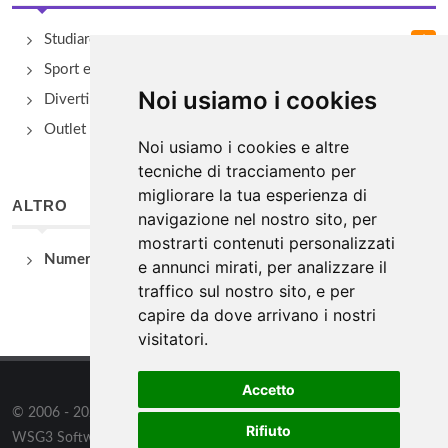
Studiare
Sport e Benessere
Noi usiamo i cookies
Divertimento e Natura
Outlet e spacci aziendali
Noi usiamo i cookies e altre
tecniche di tracciamento per
migliorare la tua esperienza di
ALTRO
navigazione nel nostro sito, per
mostrarti contenuti personalizzati
Numeri Utili
e annunci mirati, per analizzare il
traffico sul nostro sito, e per
capire da dove arrivano i nostri
visitatori.
Accetto
© 2006 - 2026
WSG3 STUDIO
tutti i diritti riservati. Powered by
Rifiuto
WSG3 Software