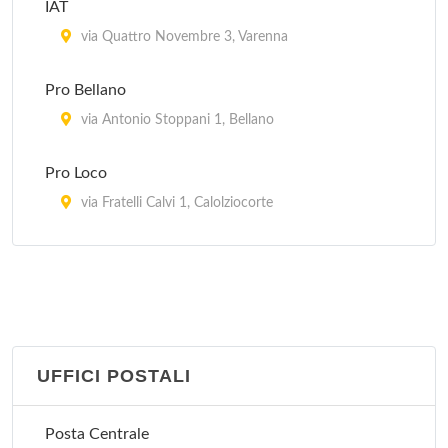
IAT
via Quattro Novembre 3, Varenna
Pro Bellano
via Antonio Stoppani 1, Bellano
Pro Loco
via Fratelli Calvi 1, Calolziocorte
Pro Loco
via Roma 36, Carenno
Pro Loco
via della Libertà 8, Lierna
UFFICI POSTALI
Pro Loco
Posta Centrale