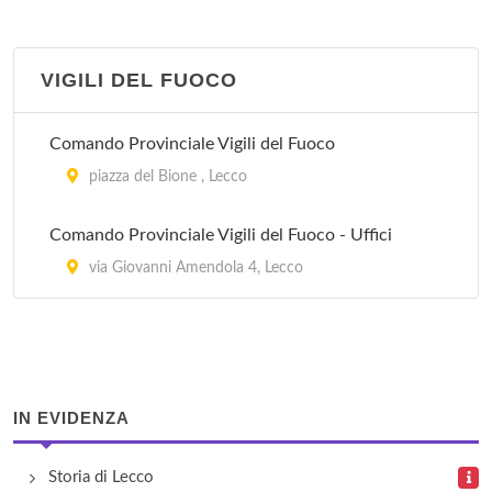
Succursale 8
via Belfiore 52, Lecco
VIGILI DEL FUOCO
Comando Provinciale Vigili del Fuoco
piazza del Bione , Lecco
Comando Provinciale Vigili del Fuoco - Uffici
via Giovanni Amendola 4, Lecco
IN EVIDENZA
Storia di Lecco