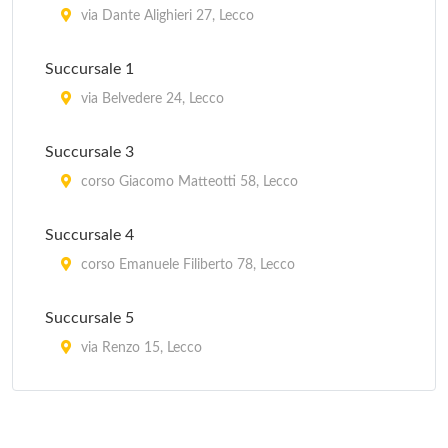
via Alessandro Manzoni 57, Mandello del Lario
via Dante Alighieri 27, Lecco
Pro Loco
Succursale 1
piazza della Libertà , Perledo
via Belvedere 24, Lecco
Pro Loco
Succursale 3
piazza Stazione 2, Abbadia Lariana
corso Giacomo Matteotti 58, Lecco
Pro Merate
Succursale 4
via Roma 11, Merate
corso Emanuele Filiberto 78, Lecco
Succursale 5
via Renzo 15, Lecco
Succursale 6
via dei Partigiani 95, Lecco