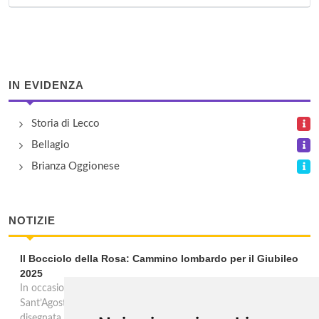
IN EVIDENZA
Storia di Lecco
Bellagio
Brianza Oggionese
NOTIZIE
Il Bocciolo della Rosa: Cammino lombardo per il Giubileo
2025
In occasione del Giubileo 2025, l’Associazione Cammino di
Sant’Agostino ha dato vita ad una più breve esperienza pellegrina
disegnata per 5 giorni di cammino fra le colline della Brianza