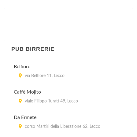
La Vela
lungolario Luigi Cadorna 20, Lecco
Orsa Maggiore Club
lungolario Piave 5, Lecco
PUB BIRRERIE
Belfiore
via Belfiore 11, Lecco
Caffè Mojito
viale Filippo Turati 49, Lecco
Da Ermete
corso Martiri della Liberazione 62, Lecco