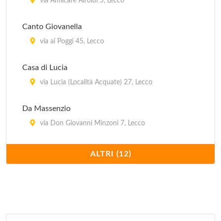
via Amilcare Airoldi 5, Lecco
Canto Giovanella
via ai Poggi 45, Lecco
Casa di Lucia
via Lucia (Località Acquate) 27, Lecco
Da Massenzio
via Don Giovanni Minzoni 7, Lecco
Giardinetto
ALTRI (12)
corso Bergamo 9, Lecco
Malpensata
lungolario Generale Luigi Cadorna 25, Lecco