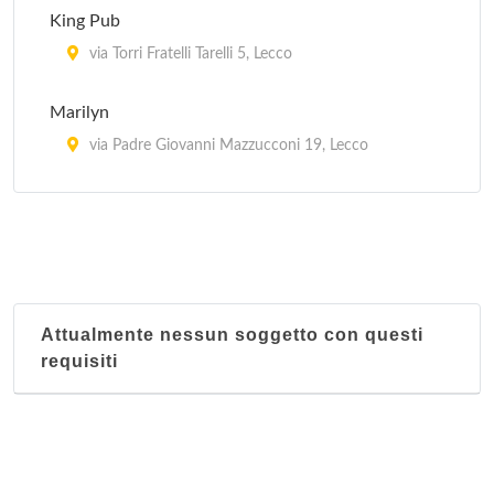
King Pub
via Torri Fratelli Tarelli 5, Lecco
Marilyn
via Padre Giovanni Mazzucconi 19, Lecco
Wild Coffee
corso Martiri della Liberazione 104, Lecco
Attualmente nessun soggetto con questi
requisiti