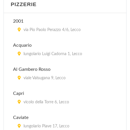
PIZZERIE
Osteria del Torchio
vicolo Granai 12, Lecco
2001
Osteria del Viaggiatore
via Pio Paolo Perazzo 4/6, Lecco
corso Promessi Sposi 19, Lecco
Acquario
Osteria Olga
lungolario Luigi Cadorna 1, Lecco
via Poncione 7, Lecco
Al Gambero Rosso
Sali e Tabacchi Osteria
viale Valsugana 9, Lecco
piazza San Rocco (Località Maggiana) 3, Mandello
Capri
del Lario
vicolo della Torre 6, Lecco
Caviate
lungolario Piave 17, Lecco