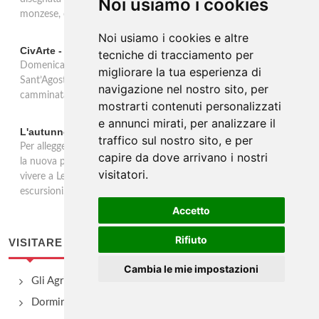
Noi usiamo i cookies
monzese, comasca e lecchese e nel Triangolo Lariano.
Noi usiamo i cookies e altre
CivArte - Arte nell’Orrido, una camminata emozionante
tecniche di tracciamento per
Domenica 17 novembre 2024 l’associazione Cammino di
migliorare la tua esperienza di
Sant’Agostino proporrà nel Comune di Civate (LC) una breve
navigazione nel nostro sito, per
camminata all’aperto che coniugherà Arte, Natura e Land Art.
mostrarti contenuti personalizzati
e annunci mirati, per analizzare il
L'autunno nel lecchese tra natura, storia e leggende
traffico sul nostro sito, e per
Per alleggerirsi dal peso dell’inesorabile fine dell’estate, eccoci con
capire da dove arrivano i nostri
la nuova programmazione autunnale 2024 delle esperienze da
visitatori.
vivere a Lecco: passeggiate nei boschi, incontri con naturalisti ed
escursioni.
Accetto
Rifiuto
VISITARE
Cambia le mie impostazioni
Gli Agriturismo
Dormire