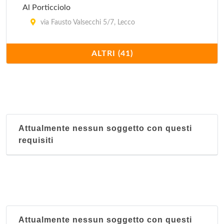
Al Porticciolo
via Fausto Valsecchi 5/7, Lecco
Borgo Scacciaventi
ALTRI (41)
via Carlo Cattaneo 34, Lecco
Ca' Bianca
via Dante Alighieri 18, Oggiono
Attualmente nessun soggetto con questi
Capri
requisiti
vicolo della Torre 6, Lecco
Cascina Edvige
via Roncaglio 11, Civate
Caviate
Attualmente nessun soggetto con questi