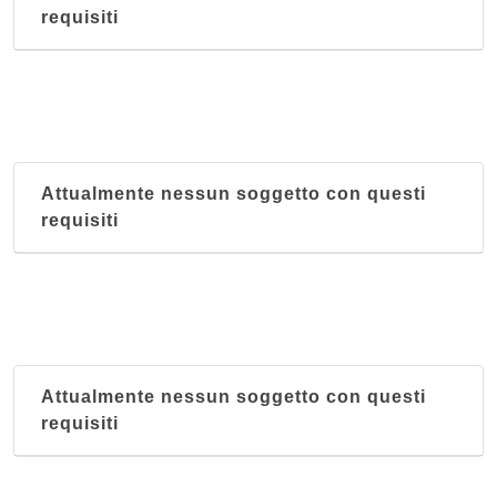
lungolario Piave 17, Lecco
requisiti
Cermenati
corso Giacomo Matteotti 71, Lecco
Attualmente nessun soggetto con questi
requisiti
Attualmente nessun soggetto con questi
requisiti