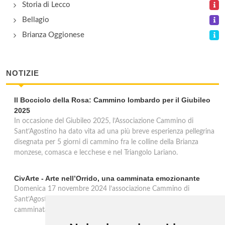
Storia di Lecco
Bellagio
Brianza Oggionese
NOTIZIE
Il Bocciolo della Rosa: Cammino lombardo per il Giubileo
2025
In occasione del Giubileo 2025, l’Associazione Cammino di
Sant’Agostino ha dato vita ad una più breve esperienza pellegrina
disegnata per 5 giorni di cammino fra le colline della Brianza
monzese, comasca e lecchese e nel Triangolo Lariano.
CivArte - Arte nell’Orrido, una camminata emozionante
Domenica 17 novembre 2024 l’associazione Cammino di
Sant’Agostino proporrà nel Comune di Civate (LC) una breve
camminata all’aperto che coniugherà Arte, Natura e Land Art.