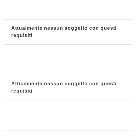
Ca' Bianca
via Dante Alighieri 18, Oggiono
Attualmente nessun soggetto con questi
Capri
requisiti
vicolo della Torre 6, Lecco
Cascina Edvige
via Roncaglio 11, Civate
Caviate
Attualmente nessun soggetto con questi
lungolario Piave 17, Lecco
requisiti
Cermenati
corso Giacomo Matteotti 71, Lecco