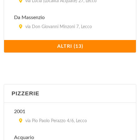
via Lucia (Località Acquate) 27, Lecco
Da Massenzio
via Don Giovanni Minzoni 7, Lecco
Giardinetto
ALTRI (13)
corso Bergamo 9, Lecco
In Trattoria - Le Streghe
via Caldone 17, Lecco
PIZZERIE
Malpensata
lungolario Generale Luigi Cadorna 25, Lecco
2001
Osteria del Torchio
via Pio Paolo Perazzo 4/6, Lecco
vicolo Granai 12, Lecco
Acquario