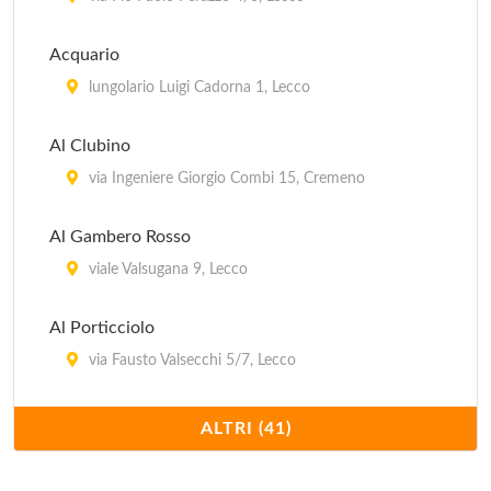
Acquario
lungolario Luigi Cadorna 1, Lecco
Al Clubino
via Ingeniere Giorgio Combi 15, Cremeno
Al Gambero Rosso
viale Valsugana 9, Lecco
Al Porticciolo
via Fausto Valsecchi 5/7, Lecco
Borgo Scacciaventi
ALTRI (41)
via Carlo Cattaneo 34, Lecco