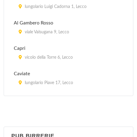
Osteria del Viaggiatore
lungolario Luigi Cadorna 1, Lecco
corso Promessi Sposi 19, Lecco
Al Gambero Rosso
Osteria Olga
viale Valsugana 9, Lecco
via Poncione 7, Lecco
Capri
vicolo della Torre 6, Lecco
Caviate
lungolario Piave 17, Lecco
La Vela
lungolario Luigi Cadorna 20, Lecco
Orsa Maggiore Club
lungolario Piave 5, Lecco
PUB BIRRERIE