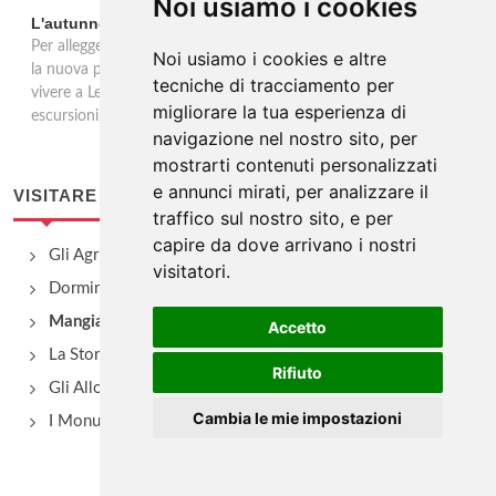
Noi usiamo i cookies
L'autunno nel lecchese tra natura, storia e leggende
Per alleggerirsi dal peso dell’inesorabile fine dell’estate, eccoci con
Noi usiamo i cookies e altre
la nuova programmazione autunnale 2024 delle esperienze da
tecniche di tracciamento per
vivere a Lecco: passeggiate nei boschi, incontri con naturalisti ed
migliorare la tua esperienza di
escursioni.
navigazione nel nostro sito, per
mostrarti contenuti personalizzati
e annunci mirati, per analizzare il
VISITARE
traffico sul nostro sito, e per
capire da dove arrivano i nostri
Gli Agriturismo
visitatori.
Dormire
Mangiare e bere
Accetto
La Storia
Rifiuto
Gli Alloggi
Cambia le mie impostazioni
I Monumenti