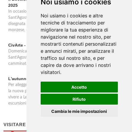
Noi usiamo i cookies
2025
In occasione del Giubileo 2025, l’Associazione Cammino di
Noi usiamo i cookies e altre
Sant’Agostino ha dato vita ad una più breve esperienza pellegrina
tecniche di tracciamento per
disegnata per 5 giorni di cammino fra le colline della Brianza
migliorare la tua esperienza di
monzese, comasca e lecchese e nel Triangolo Lariano.
navigazione nel nostro sito, per
mostrarti contenuti personalizzati
CivArte - Arte nell’Orrido, una camminata emozionante
e annunci mirati, per analizzare il
Domenica 17 novembre 2024 l’associazione Cammino di
traffico sul nostro sito, e per
Sant’Agostino proporrà nel Comune di Civate (LC) una breve
camminata all’aperto che coniugherà Arte, Natura e Land Art.
capire da dove arrivano i nostri
visitatori.
L'autunno nel lecchese tra natura, storia e leggende
Per alleggerirsi dal peso dell’inesorabile fine dell’estate, eccoci con
Accetto
la nuova programmazione autunnale 2024 delle esperienze da
vivere a Lecco: passeggiate nei boschi, incontri con naturalisti ed
Rifiuto
escursioni.
Cambia le mie impostazioni
VISITARE