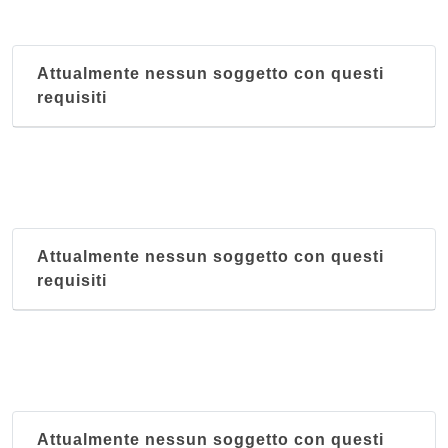
lungolario Piave 17, Lecco
Cermenati
Attualmente nessun soggetto con questi
corso Giacomo Matteotti 71, Lecco
requisiti
Dai Brambilla
via Camillo Benso Conte di Cavour 36, Lecco
Attualmente nessun soggetto con questi
requisiti
Attualmente nessun soggetto con questi