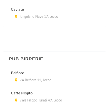
Caviate
lungolario Piave 17, Lecco
La Vela
lungolario Luigi Cadorna 20, Lecco
Orsa Maggiore Club
lungolario Piave 5, Lecco
PUB BIRRERIE
Belfiore
via Belfiore 11, Lecco
Caffè Mojito
viale Filippo Turati 49, Lecco