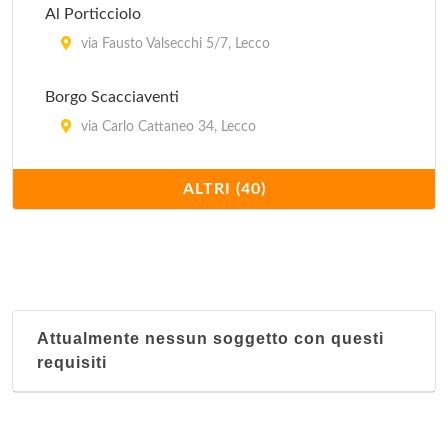
Al Porticciolo
via Fausto Valsecchi 5/7, Lecco
Borgo Scacciaventi
via Carlo Cattaneo 34, Lecco
Ca' Bianca
ALTRI (40)
via Dante Alighieri 18, Oggiono
Capri
vicolo della Torre 6, Lecco
Attualmente nessun soggetto con questi
Cascina Edvige
requisiti
via Roncaglio 11, Civate
Caviate