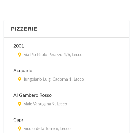
In Trattoria - Le Streghe
via Caldone 17, Lecco
PIZZERIE
Malpensata
lungolario Generale Luigi Cadorna 25, Lecco
2001
Osteria del Torchio
via Pio Paolo Perazzo 4/6, Lecco
vicolo Granai 12, Lecco
Acquario
Osteria del Viaggiatore
lungolario Luigi Cadorna 1, Lecco
corso Promessi Sposi 19, Lecco
Al Gambero Rosso
Osteria Olga
viale Valsugana 9, Lecco
via Poncione 7, Lecco
Capri
vicolo della Torre 6, Lecco