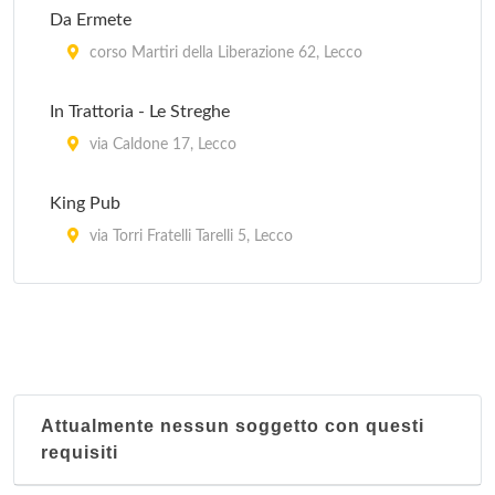
Da Ermete
corso Martiri della Liberazione 62, Lecco
In Trattoria - Le Streghe
via Caldone 17, Lecco
King Pub
via Torri Fratelli Tarelli 5, Lecco
Marilyn
via Padre Giovanni Mazzucconi 19, Lecco
Wild Coffee
corso Martiri della Liberazione 104, Lecco
Attualmente nessun soggetto con questi
requisiti