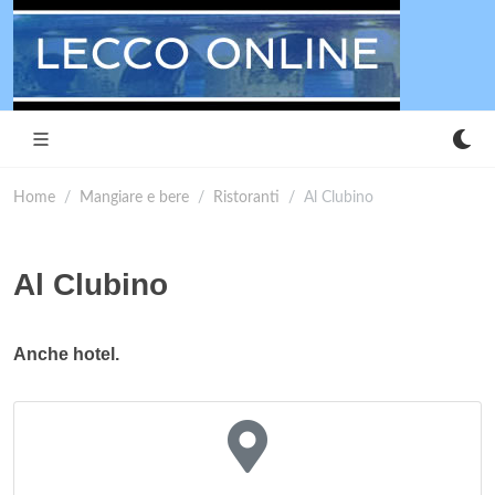
Home
Mangiare e bere
Ristoranti
Al Clubino
Al Clubino
Anche hotel.